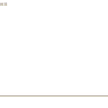
テゴリー
妊活
。