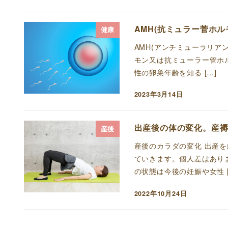
投稿日
AMH(抗ミュラー菅ホ
健康
AMH(アンチミューラリア
モン又は抗ミューラー管ホ
性の卵巣年齢を知る […]
2023年3月14日
投稿日
出産後の体の変化。産
産後
産後のカラダの変化 出産
ていきます。個人差はあり
の状態は今後の妊娠や女性 [
2022年10月24日
投稿日