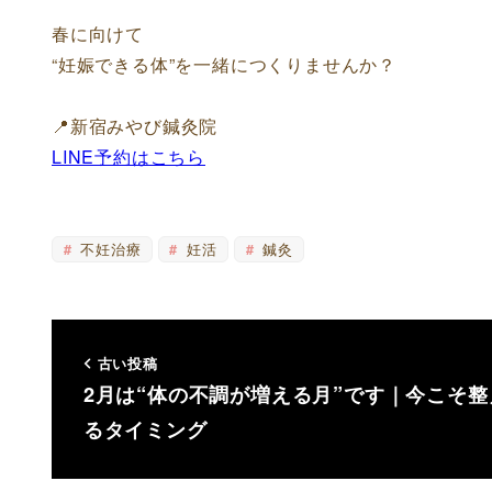
春に向けて
“妊娠できる体”を一緒につくりませんか？
📍新宿みやび鍼灸院
LINE予約はこちら
不妊治療
妊活
鍼灸
古い投稿
2月は“体の不調が増える月”です｜今こそ整
るタイミング