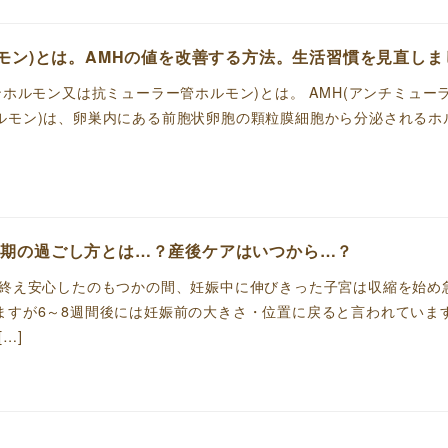
ルモン)とは。AMHの値を改善する方法。生活習慣を見直しま
ンホルモン又は抗ミューラー管ホルモン)とは。 AMH(アンチミュー
ルモン)は、卵巣内にある前胞状卵胞の顆粒膜細胞から分泌されるホ
褥期の過ごし方とは…？産後ケアはいつから…？
を終え安心したのもつかの間、妊娠中に伸びきった子宮は収縮を始め
ますが6～8週間後には妊娠前の大きさ・位置に戻ると言われていま
…]