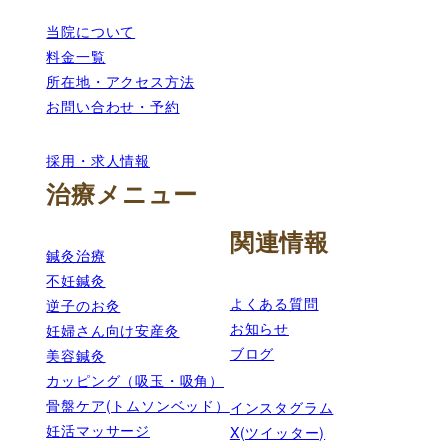
当院について
料金一覧
所在地・アクセス方法
お問い合わせ・予約
採用・求人情報
治療メニュー
関連情報
鍼灸治療
不妊鍼灸
よくある質問
逆子のお灸
お知らせ
妊婦さん向け安産灸
ブログ
美容鍼灸
カッピング（吸玉・吸角）
骨盤ケア(トムソンベッド）
インスタグラム
妊活マッサージ
X(ツイッター)