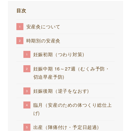
目次
安産灸について
時期別の安産灸
妊娠初期（つわり対策)
妊娠中期 16～27週（むくみ予防・
切迫早産予防)
妊娠後期（逆子をなおす)
臨月（安産のための体つくり総仕上
げ)
出産（陣痛付け・予定日超過)